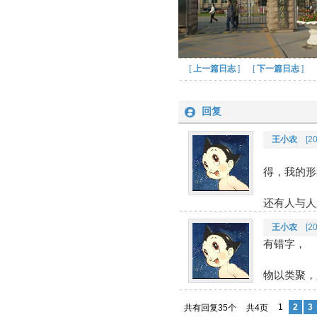
[
上一篇日志
] [
下一篇日志
]
回复
王小农
[200
得，我的形
还有人与人
王小农
[200
有错字，
物以类聚，
1
2
3
共有回复35个
共4页