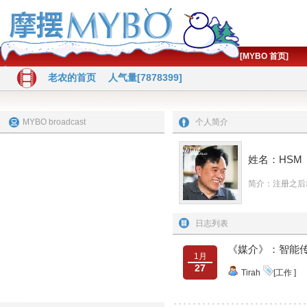
[MYBO 首页]
老农的首页
人气量[7878399]
MYBO broadcast
个人简介
姓名：HSM
简介：注册之后
日志列表
《媒介》：智能
1月
27
Tirah
[工作 ]