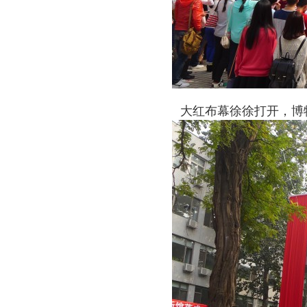
大红布幕徐徐打开，博