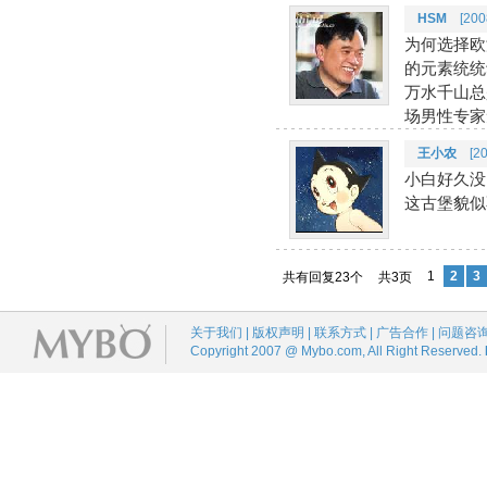
HSM
[2008
为何选择欧
的元素统统
万水千山总
场男性专家
王小农
[200
小白好久没
这古堡貌似
1
2
3
共有回复23个
共3页
关于我们 | 版权声明 | 联系方式 | 广告合作 | 问题咨
Copyright 2007 @ Mybo.com, All Right Reserved.